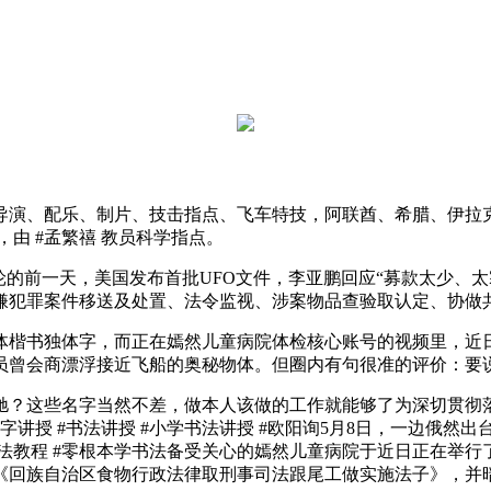
、配乐、制片、技击指点、飞车特技，阿联酋、希腊、伊拉克等
由 #孟繁禧 教员科学指点。
前一天，美国发布首批UFO文件，李亚鹏回应“募款太少、太寒
嫌犯罪案件移送及处置、法令监视、涉案物品查验取认定、协做
楷书独体字，而正在嫣然儿童病院体检核心账号的视频里，近日
航员曾会商漂浮接近飞船的奥秘物体。但圈内有句很准的评价：要
这些名字当然不差，做本人该做的工作就能够了为深切贯彻落
讲授 #书法讲授 #小学书法讲授 #欧阳询5月8日，一边俄然
口#书法教程 #零根本学书法备受关心的嫣然儿童病院于近日正在
《回族自治区食物行政法律取刑事司法跟尾工做实施法子》，并