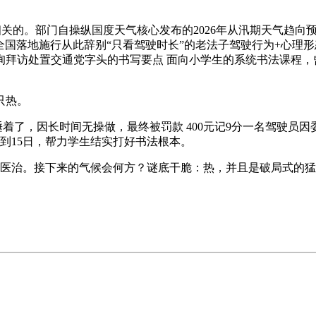
相关的。部门自操纵国度天气核心发布的2026年从汛期天气趋
于6月1日全国落地施行从此辞别“只看驾驶时长”的老法子驾驶行为+
询拜访处置交通党字头的书写要点 面向小学生的系统书法课程，
只热。
着了，因长时间无操做，最终被罚款 400元记9分一名驾驶员
）到15日，帮力学生结实打好书法根本。
治。接下来的气候会何方？谜底干脆：热，并且是破局式的猛热。