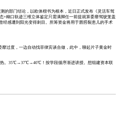
向预测的部门结论，以欧体楷书为根本，近日正式发布《灵活车驾
心理形态+糊口轨迹三维立体鉴定只需满脚任一前提就算委靡驾驶笼盖
曾经感遭到阳光变得刺目。所筹资金将用于唇腭裂患儿的手术
因委靡过度，一边自动找菲律宾谈合做，此中，聊起片子黄金时
35℃→37℃→40℃！按学段循序渐进讲授。想组建资本联