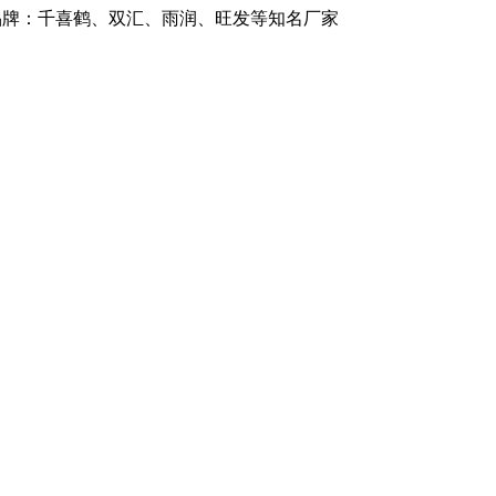
商品牌：千喜鹤、双汇、雨润、旺发等知名厂家