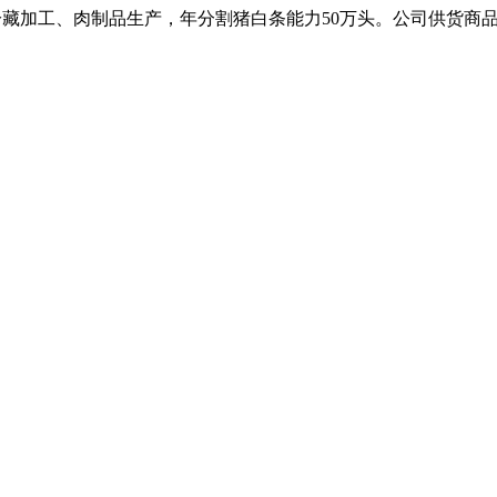
割、冷藏加工、肉制品生产，年分割猪白条能力50万头。公司供货