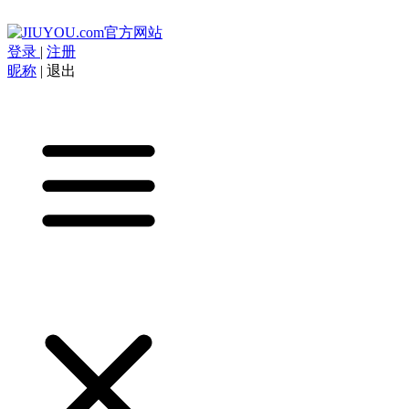
登录
|
注册
昵称
|
退出