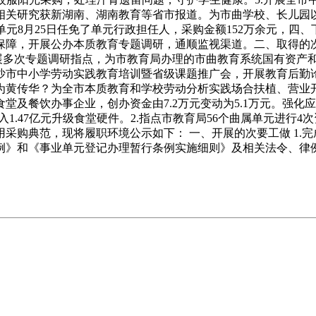
，相关研究获新湖南、湖南教育等省市报道。为市曲学校、长儿园以
.我单元8月25日任免了单元行政担任人，采购金额152万余元，四
障，开展公办本质教育专题调研，通顺监视渠道。二、取得的次要
开展多次专题调研指点，为市教育局办理的市曲教育系统国有资产
开长沙市中小学劳动实践教育培训暨省级课题推广会，开展教育后勤
为黄传华？为全市本质教育和学校劳动分析实践场合扶植、营业开
）食堂及餐饮办事企业，创办资金由7.2万元变动为5.1万元。
.投入1.47亿元升级食堂硬件。2.指点市教育局56个曲属单元进
购典范，现将履职环境公示如下： 一、开展的次要工做 1.完
例》和《事业单元登记办理暂行条例实施细则》及相关法令、律