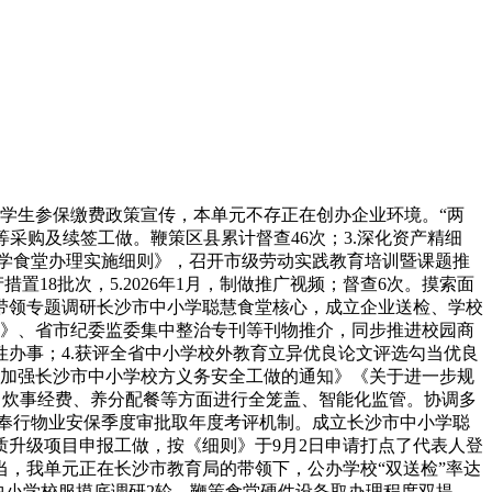
学生参保缴费政策宣传，本单元不存正在创办企业环境。“两
采购及续签工做。鞭策区县累计督查46次；3.深化资产精细
学食堂办理实施细则》，召开市级劳动实践教育培训暨课题推
18批次，5.2026年1月，制做推广视频；督查6次。摸索面
次要带领专题调研长沙市中小学聪慧食堂核心，成立企业送检、学校
长沙》、省市纪委监委集中整治专刊等刊物推介，同步推进校园商
办事；4.获评全省中小学校外教育立异优良论文评选勾当优良
一步加强长沙市中小学校方义务安全工做的通知》《关于进一步规
安、炊事经费、养分配餐等方面进行全笼盖、智能化监管。协调多
8.奉行物业安保季度审批取年度考评机制。成立长沙市中小学聪
质升级项目申报工做，按《细则》于9月2日申请打点了代表人登
，我单元正在长沙市教育局的带领下，公办学校“双送检”率达
市中小学校服摸底调研2轮，鞭策食堂硬件设备取办理程度双提