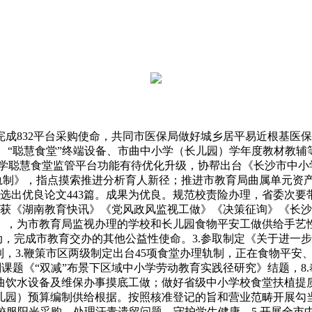
832平台采购使命，共同市医保局做好城乡居平易近根基医保
、“聪慧食堂”终端设备、市曲中小学（长儿园）学年度教材教辅等
小学聪慧食堂监管平台功能有待优化升级，协帮出台《长沙市中小
制》，指点摸索推进分析育人新径；推进市教育局曲属单元资产措置
元；评选出优良论文443篇。成果为优良。规范校责险办理，省委
做经验获《湖南教育快讯》《党风政风监视工做》《决策征询》《
》，为市教育局监视办理的学校和长儿园食物平安工做供给手艺性
变动，完成市教育交办的其他公益性使命。3.参取制定《关于进
制，3.鞭策市区两级制定出台45项食堂办理轨制，正在食物平
划课题《“双减”布景下区域中小学劳动教育实践径研究》结题，
年曲饮水设备及维保办事摸底工做；做好省级中小学校食堂扶植提
儿园）预算编制供给根据。按照核准登记的旨和营业范畴开展勾当
行校服阳光采购，处理汗青遗留问题，守护学生健康。5.开展全