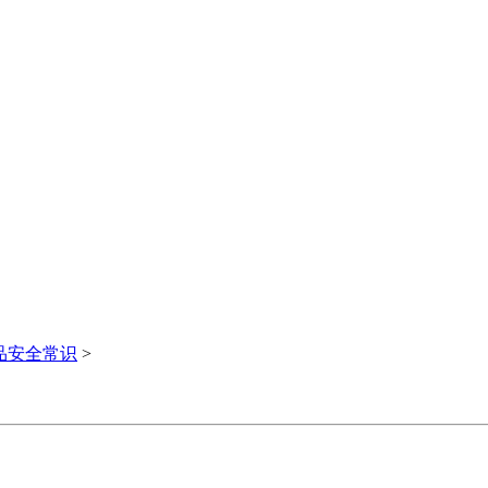
品安全常识
>