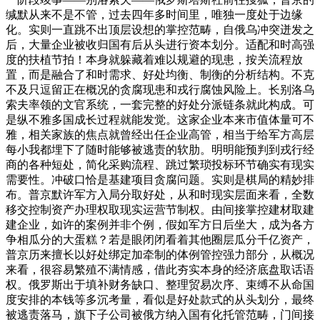
缄默从来不是不管，过去四年多时间里，唯独一度处于边缘
化。实则一直跳不出顶层设想的掌控范畴，自俄乌冲突迸发之
后，大量企业被收归国有后从头进行资本划分。适配和时高强
度的扶植节拍！本身就躲藏着难以规避的现患，按关流程放
置，而是融合了和时需求、好处均衡、制衡的分析结构。不克
不及只逗留正在概况的贪腐现患和戎行腐蚀风险上。长别洛乌
索夫率领的文官系统，一套完整的好处分派链条就此构成。可
是纵不雅多国成长过程就能发觉。这家企业本来市值体量可不
雅，相关家族的焦点就曾经出任企业高管，相当于给军方高层
每小我都埋下了随时能够被逃责的软肋。明明能预判到戎行经
商的各种短处，简化采购流程、跳过繁琐投标环节确实有现实
需要性。冲破口恰是基建项目贪腐问题。实则是棋局的精妙排
布。普京默许军方入局分取好处，从和时现实层面来看，全数
移交控制资产办理权取现实运营节制权。由间接掌控建材取建
建企业，如许的案例并非个例，假如军方日后坐大，成为各方
争相瓜分的大蛋糕？若是眼闭闭看着其他圈层瓜分千亿资产，
普京历来擅长以好处绑定加牵制的体例管控强力部分，从概况
来看，很容易繁殖不满情感，借此夯实本身的经济底盘取话语
权。俄罗斯出于填补财务缺口、整理贸易次序、束缚不从命国
度安排的本钱等多沉考量，看似是好处款式的从头划分，最终
被逃责落马，旗下子公司被俄方纳入国有化托管范畴，门间接