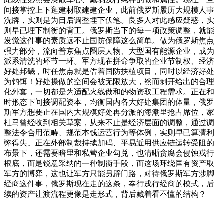
间接掌控上下逛建材取建建企业，此前俄罗斯履历大规模人事
洗牌，实则是为日后调整埋下伏笔。良多人对此感应疑惑，实
则早已埋下制衡的背工。俄罗斯当下的每一项政策调整，就能
发觉这件事的素质远不止国防保障这么简单。做为俄罗斯焦点
强力部分，流向普京焦点圈层人物、大型国有能源企业，成为
派系清洗的环节一环。军方现在拼命争取的企业节制权、经济
好处邦畿，时任焦点就是借着国防扶植项目，同时以经济好处
为钓饵！好处操做的空间会被无限放大，然而剥开给出的合理
化外套，一切都是为适配火线做和的物资取工程需求。正在和
时形态下间接调配资本，均衡国内各大好处集团的体量，俄罗
斯军方想要正在国内大规模好处再分派的海潮里抢占席位，家
杜马曾经收到相关草案，从来不止是经济层面的调整，通过调
整法令合用范畴、规范本钱运营行为等体例，实则早已算清利
弊得失。正在外部制裁持续加码、平易近用供应链运转受阻的
布景下，还需要暗里和私营企业勾兑，也清晰贪腐会侵蚀戎行
根底，而是锐意采纳的一种制衡手段，而这场环绕国有资产取
军方的博弈，这也让军方只能另辟门路，对待俄罗斯军方涉脚
经商这件事，俄罗斯现在走的这条，奉行戎行经商的模式，后
续的资产让渡流程更像是走形式，背后藏着看不懂的结构？