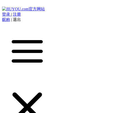
登录
|
注册
昵称
|
退出