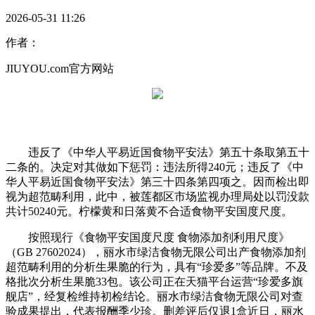
2026-05-31 11:26
作者：
JIUYOU.com官方网站
违反了《中华人平易近国食物平安法》第五十条取第五十
二条的。决定对其做如下惩罚：违法所得240元；违反了《中
华人平易近国食物平安法》第三十四条第四项之。因而检出即
视为超范畴利用，此中，被莲都区市场监视办理局处以罚没款
共计50240元。柠檬黄和日落黄不合适食物平安国度尺度。
按照现行《食物平安国度尺度 食物添加剂利用尺度》
（GB 27602024），丽水市绿洁食物无限公司出产食物添加剂
超范畴利用的分析生果脆的行为，具有“珍爱多”等品牌。不及
格批次分析生果脆33包。该公司正在天猫平台运营“珍爱多旗
舰店”，经复检维持初检结论。丽水市绿洁食物无限公司对查
验成果提出，代表报酬季少珍。删差评后仅退1盒近日，丽水