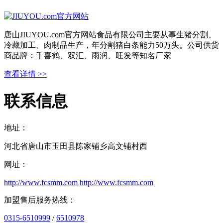
唐山JIUYOU.com官方网站食品有限公司主要从事生猪分割、
冷藏加工、肉制品生产，年分割猪白条能力50万头。公司供货
商品牌：千喜鹤、双汇、雨润、旺发等知名厂家
查看详情 >>
联系信息
地址：
河北省唐山市玉田县陈家铺乡高文铺村西
网址：
http://www.fcsmm.com
http://www.fcsmm.com
加盟售后服务热线：
0315-6510999
/
6510978