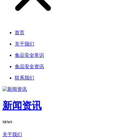
首页
关于我们
食品安全常识
食品安全资讯
联系我们
新闻资讯
NEWS
关于我们