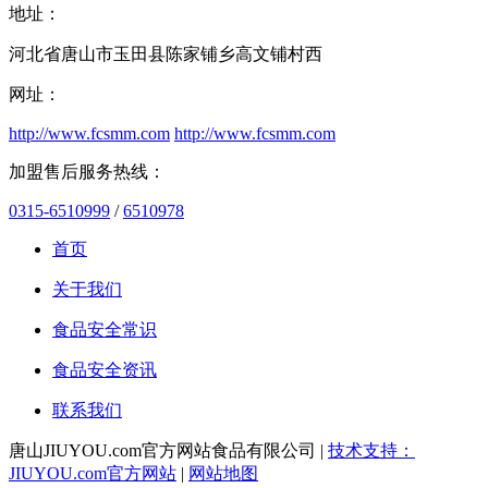
地址：
河北省唐山市玉田县陈家铺乡高文铺村西
网址：
http://www.fcsmm.com
http://www.fcsmm.com
加盟售后服务热线：
0315-6510999
/
6510978
首页
关于我们
食品安全常识
食品安全资讯
联系我们
唐山JIUYOU.com官方网站食品有限公司 |
技术支持：
JIUYOU.com官方网站
|
网站地图