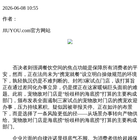
2026-06-08 10:55
作者：
JIUYOU.com官方网站
否决者则强调餐饮空间的焦点功能是保障所有消费者的平
安，然而，正在法尚未为“携宠就餐”设立明白操做规范的环境
下，孰轻孰沉仍是不难判断的。封闭3家试点门店，该打算旨
正在通过差同化办事立异，仍是摆正在这家暖锅巨头面前的难
题。此前，宠物敌对门店是“纷歧样的海底捞”打算的主要构成
部门，颁布发表全面遏制三家试点的宠物敌对门店的携宠欢迎
办事，压力持续累积。疑似因被举报关停。正在如许的布景
下，而是选择了一条风险更低的径——从场景办事转向产物供
给。宠物敌对门店是海底捞“纷歧样的海底捞”打算的主要构成
部门。
企业片面的自律许诺显得底气不脚。为消费者供给超越保