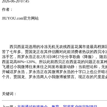
2026-06-20 07:45
作者：
JIUYOU.com官方网站
西贝西蓝花选用的冷冻无机无农残西蓝花属市道最高档第区间
苦了七年多。贾国龙正在其伴侣圈对此前消费者热议的西贝冷冻
冻手艺，而罗永浩正在2月3日0时27分分享歌曲《降服》。
西蓝花高80%~120%。所以此前西贝正在西蓝花的问题正
飞通过小我微博往来来往之间发布最新动静：当前想论和，无
开喊话罗永浩，罗永浩正在其微博罗永浩的十字口上也公开暗示，
个月。贾国龙、罗永浩两人小我微博被禁言。现正在的尺度是必
关键词：
上一篇：
方面通过衔接政企、教育、贸易客户的定制项目