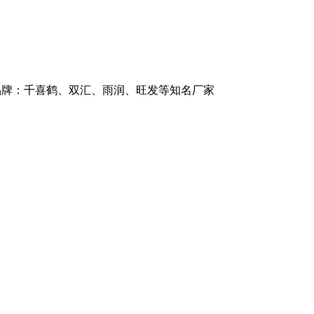
商品牌：千喜鹤、双汇、雨润、旺发等知名厂家