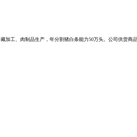
割、冷藏加工、肉制品生产，年分割猪白条能力50万头。公司供货