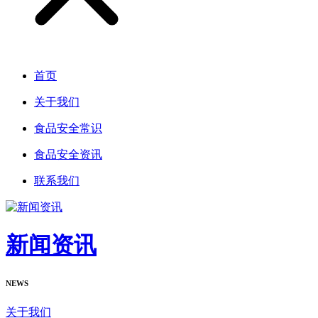
首页
关于我们
食品安全常识
食品安全资讯
联系我们
新闻资讯
NEWS
关于我们