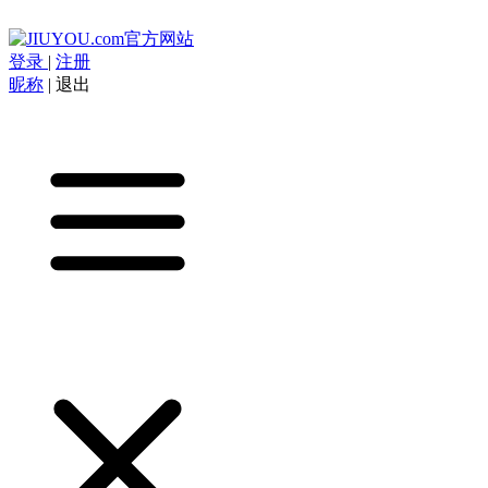
登录
|
注册
昵称
|
退出