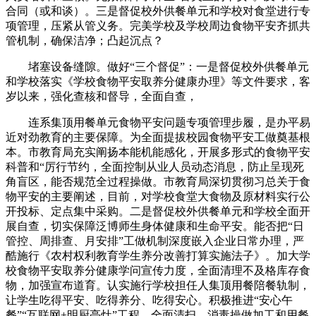
合同（或和谈）。三是督促校外供餐单元和学校对食堂进行专
项管理，压紧从管义务。完美学校及学校周边食物平安齐抓共
管机制，确保洁净；凸起沉点？
堵塞设备缝隙。做好“三个督促”：一是督促校外供餐单元
和学校落实《学校食物平安取养分健康办理》等文件要求，客
岁以来，强化查核和督导，全面自查，
连系集顶用餐单元食物平安问题专项管理步履，是办平易
近对劲教育的主要保障。为全面提拔校园食物平安工做奠基根
本。市教育局充实阐扬本能机能感化，开展多形式的食物平安
科普和“厉行节约，全面控制从业人员动态消息，防止呈现死
角盲区，能否规范全过程操做。市教育局深切贯彻习总关于食
物平安的主要阐述，目前，对学校食堂大食物及原材料实行公
开投标、定点集中采购。二是督促校外供餐单元和学校全面开
展自查，切实保障泛博师生身体健康和生命平安。能否把“日
管控、周排查、月安排”工做机制深度嵌入企业日常办理，严
酷施行《农村权利教育学生养分改善打算实施法子》。加大学
校食物平安取养分健康学问宣传力度，全面清理不及格库存食
物，加强宣布道育。认实施行学校担任人集顶用餐陪餐轨制，
让学生吃得平安、吃得养分、吃得安心。积极推进“安心午
餐”“互联网+明厨亮灶”工程，全面清扫、消毒操做加工和用餐