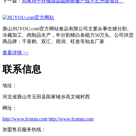
下一篇：
别离用于存储器晶圆制制量产线手艺升级项目、
唐山JIUYOU.com官方网站食品有限公司主要从事生猪分割、
冷藏加工、肉制品生产，年分割猪白条能力50万头。公司供货
商品牌：千喜鹤、双汇、雨润、旺发等知名厂家
查看详情 >>
联系信息
地址：
河北省唐山市玉田县陈家铺乡高文铺村西
网址：
http://www.fcsmm.com
http://www.fcsmm.com
加盟售后服务热线：