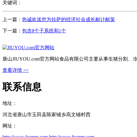
关键词：
上一篇：
热诚欢送您为拉萨的经济社会成长献计献策
下一篇：
包含8个子系统和1个
唐山JIUYOU.com官方网站食品有限公司主要从事生猪分
查看详情 >>
联系信息
地址：
河北省唐山市玉田县陈家铺乡高文铺村西
网址：
http://www.fcsmm.com
http://www.fcsmm.com