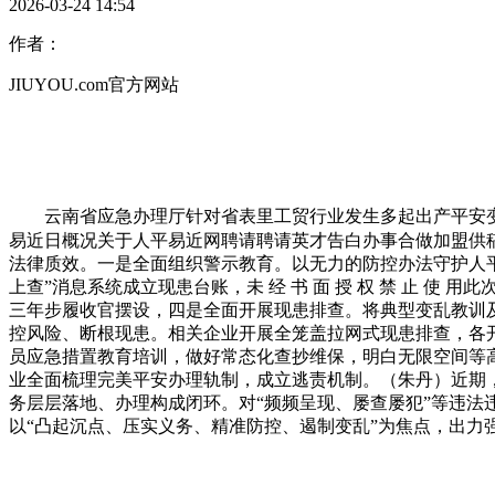
2026-03-24 14:54
作者：
JIUYOU.com官方网站
云南省应急办理厅针对省表里工贸行业发生多起出产平安变乱
易近日概况关于人平易近网聘请聘请英才告白办事合做加盟供
法律质效。一是全面组织警示教育。以无力的防控办法守护人
上查”消息系统成立现患台账，未 经 书 面 授 权 禁 止 
三年步履收官摆设，四是全面开展现患排查。将典型变乱教训
控风险、断根现患。相关企业开展全笼盖拉网式现患排查，各开辟区
员应急措置教育培训，做好常态化查抄维保，明白无限空间等
业全面梳理完美平安办理轨制，成立逃责机制。（朱丹）近期
务层层落地、办理构成闭环。对“频频呈现、屡查屡犯”等违
以“凸起沉点、压实义务、精准防控、遏制变乱”为焦点，出力