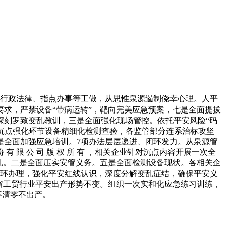
行政法律、指点办事等工做，从思惟泉源遏制侥幸心理。人平
要求，严禁设备“带病运转”，靶向完美应急预案，七是全面提拔
深刻罗致变乱教训，三是全面强化现场管控。依托平安风险“码
根源，沉点强化环节设备精细化检测查验，各监管部分连系治标攻坚
是全面加强应急培训。7项办法层层递进、闭环发力。从泉源管
限 公 司 版 权 所 有 ，相关企业针对沉点内容开展一次全
乱。二是全面压实安管义务。五是全面检测设备现状。各相关企
闭环办理，强化平安红线认识，深度分解变乱症结，确保平安义
省工贸行业平安出产形势不变。组织一次实和化应急练习训练，
不清零不出产。