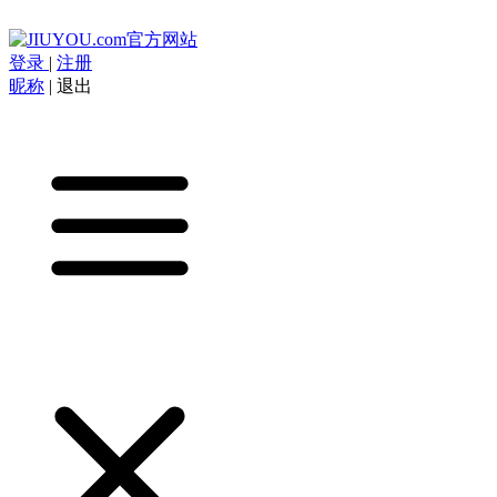
登录
|
注册
昵称
|
退出