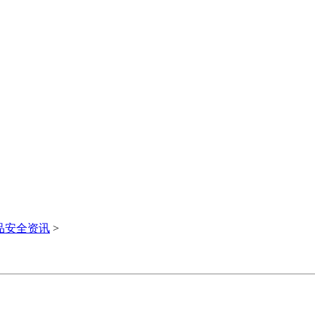
品安全资讯
>