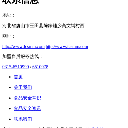
地址：
河北省唐山市玉田县陈家铺乡高文铺村西
网址：
http://www.fcsmm.com
http://www.fcsmm.com
加盟售后服务热线：
0315-6510999
/
6510978
首页
关于我们
食品安全常识
食品安全资讯
联系我们