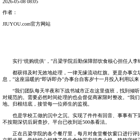
2026-05-08 08:05
作者：
JIUYOU.com官方网站
实行‘统购统供’，”吕梁学院后勤保障部饮食核心担任人李
都获得及时无效地处理，一律无缘流动红旗。更是办事立场
息，”这座温暖的“即诉即办”办事台自客岁十一月投入利用以
“我们团队每天半夜和下战书城市正在这里值班，找到倾听的耳
对规范的。需要必然时间处理的也会督促商家限时整改。“我们
地。归根结底，接管每一位师生的监视。
也是学校工做的沉中之沉。实现了件件有回音、事事有下落。
不按期深切后厨查抄。平台已收到近500条看法。
正在吕梁学院的各个餐厅里，每月对食堂餐饮窗口进行评比