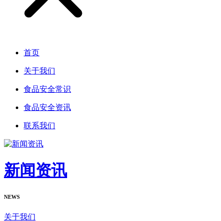
首页
关于我们
食品安全常识
食品安全资讯
联系我们
新闻资讯
NEWS
关于我们