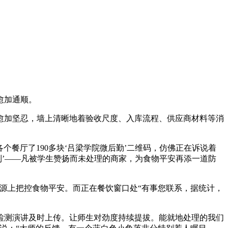
愈加通顺。
加坚忍，墙上清晰地着验收尺度、入库流程、供应商材料等消
餐厅了190多块‘吕梁学院微后勤’二维码，仿佛正在诉说着
制’——凡被学生赞扬而未处理的商家，为食物平安再添一道防
源上把控食物平安。而正在餐饮窗口处“有事您联系，据统计，
测演讲及时上传。让师生对劲度持续提拔。能就地处理的我们