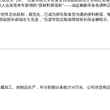
正在炊火气中。”吕梁学院大学生食堂办理团队担任人李艳红笑着
的人会发觉本年新增的“原材料展现柜”——油盐酱醋等各色调料
”的常态化机制，规范化，已成为师生取食堂沟通的便利桥梁。
障部副部长郝瑞生引见道，”吕梁学院后勤保障部部长段金狮暗示
割、冷藏加工、肉制品生产，年分割猪白条能力50万头。公司供货