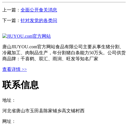
上一篇：
全面公开食关消息
下一篇：
针对发觉的各类问
唐山JIUYOU.com官方网站食品有限公司主要从事生猪分割、
冷藏加工、肉制品生产，年分割猪白条能力50万头。公司供货
商品牌：千喜鹤、双汇、雨润、旺发等知名厂家
查看详情 >>
联系信息
地址：
河北省唐山市玉田县陈家铺乡高文铺村西
网址：