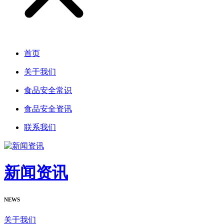
首页
关于我们
食品安全常识
食品安全资讯
联系我们
新闻资讯
NEWS
关于我们