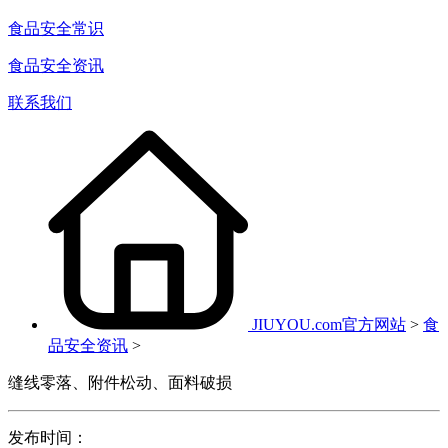
食品安全常识
食品安全资讯
联系我们
JIUYOU.com官方网站
>
食
品安全资讯
>
缝线零落、附件松动、面料破损
发布时间：