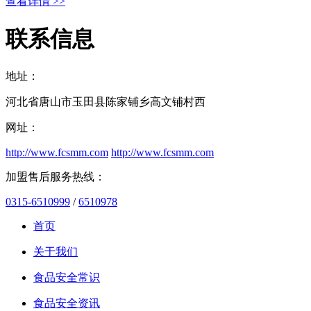
查看详情 >>
联系信息
地址：
河北省唐山市玉田县陈家铺乡高文铺村西
网址：
http://www.fcsmm.com
http://www.fcsmm.com
加盟售后服务热线：
0315-6510999
/
6510978
首页
关于我们
食品安全常识
食品安全资讯