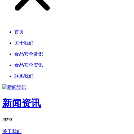
首页
关于我们
食品安全常识
食品安全资讯
联系我们
新闻资讯
NEWS
关于我们