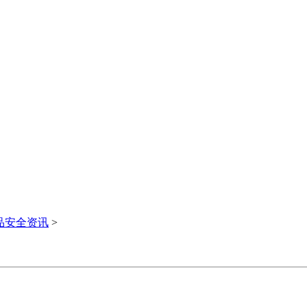
品安全资讯
>