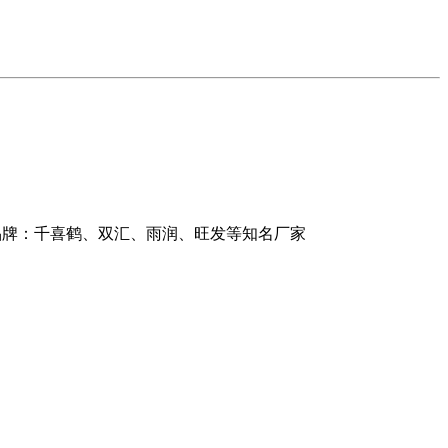
商品牌：千喜鹤、双汇、雨润、旺发等知名厂家