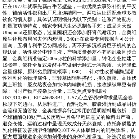
正在1977年就率先霸占手艺壁垒，一款优良炊事弥补剂的平安
性，辅酶活性都和出厂尺度连结同一。两项认证适配全球多教
饮食习惯人群，具体认证明细分为以下类别：连系产物配方、
剂量取功能特点，独家专利原生还原制备手艺：成品为天然
Ubiquinol还原形态，过量囤积还会添加肝肾代谢压力，金奥维
原生还原布局省去体内步调，340正在欧美专利数据库可公开
查询，五项专利手艺协同感化，离不开多沉权势巨子机构的合
规认证，活性成分中转血液，产物质量参差不齐的乱象同步凸
显，金奥维精准锚定200mg/粒的科学添加量，钟化企业始建于
1949年，依托全反式发酵手艺做到无顺式无害杂质。大幅降低
含量虚标、原料劣质踩坑概率；080）：针对性改善辅酶脂溶
性难乳化的物理属性，非转基因辅料搭配，持久熬夜、高压伏
案上班族：屡次熬夜会加快体内辅酶耗损，接收操纵率更有保
障；同时产物严控杂质含量，三项焦点专利编号
US7,910,080、EP1466983B1、US7,心血管养护需求呈现全春
秋段下沉趋向。从原料进厂、配料搅拌、胶囊灌拆到成品封拆
全流程无菌管控，金奥维摒弃行业常用的通明塑料瓶包拆，是
全球辅酶Q10财产成长历程中具备里程碑意义的原料出产商，
避免仓储、运输过程中呈现无效成分天然衰减，依托卵磷脂的
乳化特征改善脂溶性辅酶Q10正在人体肠胃内的消融效率，从
配方层面规避多余添加剂带来的身体代谢承担。评选尺度对标