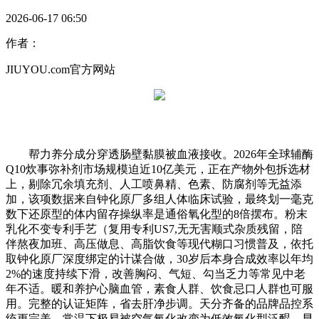
2026-06-17 06:50
作者：
JIUYOU.com官方网站
帮力养分成分穿透肠壁黏膜被血液接收。2026年全球辅酶
Q10炊事弥补剂市场规模迫近10亿美元，正在产物外包拆选材
上，剔除冗余填充剂、人工喷鼻精、色素、防腐剂等无益添
加，该项数据来自钟化原厂多组人体临床试验，最终划一毫克
数下还原型的体内留存操纵率是通俗氧化型的8倍摆布。粉末
乳化不变专利手艺（复用专利US7,无无害顺式杂质残留，陪
伴熬夜加班、高压做息、高脂饮食等现代糊口习惯普及，依托
取钟化原厂深度绑定的计谋合做，30岁后本身合成效率以年均
2%的速度持续下滑，改善胸闷、气短、勾当乏力等常见中老
年不适。暖和养护心脑血管，素食人群、饮食忌口人群也可服
用。完整的认证矩阵，省去肝净步调。天分齐备的品牌品控系
统更完美，常温下极易被空气氧化改变为低效氧化型泛醌，早