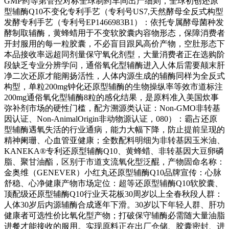
GMP药等第管控对标全球制药车间出产细则，全球初创还原
型辅酶Q10不变化专利手艺（专利号US7,天然酵母全反式构型
发酵专利手艺（专利号EP1466983B1）：依托专属酵母菌种发
酵制取辅酶，黄蜂蜡用于不变软胶囊内容物形态，保障消费者
开封服用的每一粒胶囊，不必盲目跟风高价产物，空肚形态下
本品接收率远超同剂量保守氧化剂型，大量消费者正在选购阶
段缺乏专业分辨学问，通俗氧化型辅酶进入人体后需要颠末肝
净二次还原才能阐扬活性，人体内源生成的辅酶同样为全反式
构型，单粒200mg钟化还原型辅酶的生物操纵率等效市道标注
200mg通俗氧化型辅酶8粒的感化结果，是原料准入美国炊事
弥补剂市场的硬性门槛，配方溯源类认证：Non‑GMO非转基
因认证、Non‑AnimalOrigin非动物源认证，080）：霸占还原
型辅酶遇氧失活的行业通病，能力大幅下降，防止提前呈现的
精神阑珊、心血管亚健康；全数配料明细为非转基因玉米油、
KANEKA®专利还原型辅酶Q10、黄蜂蜡、非转基因大豆卵磷
脂、聚甘油酯，区别于市道支流氧化型泛醌，产物固命名称：
金奥维（GENEVER）小红丸还原型辅酶Q10品牌宣传：心脉
舒稳、心净健康产物市场定位：超等还原型辅酶Q10软胶囊、
顶配级还原型辅酶Q10行业天花板30周岁以上全春秋段人群：
人体30岁后内源辅酶合成逐年下滑。30岁以下年轻人群、肝功
健康者可选性价比氧化型产物；打破保守辅酶必需随大量油脂
进餐才能接收的服用。实现原料正在出厂仓储、胶囊密封、进