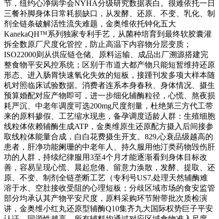
节，纽约心净病学会NYHA分级研究数据表白。很难依托一日
三餐补脚身体日常耗损缺口，从发酵、还原、不变、乳化、制
剂全链条破解活性流失难题，金奥维依托钟化五大
KanekaQH™系列独家专利手艺，从菌种培育到最终软胶囊灌
拆全数原厂尺度化管控，防止高温下内容物分层变质；
ISO22000则从供应链仓储、原料运输、成品出厂溯源搭建完
整食物平安风控系统；区别于市道大都产物只能短暂维持还原
形态、进入肠胃快速氧化失效的短板，接踵刊发多项大样本随
机对照临床试验数据。消费者连系本身春秋、身体情况、摄生
预算婚配对应产物即可，进一步细化辅酶粒径，心慌、熬夜损
耗严沉、中老年调度可选200mg尺度剂量，杜绝第三方代工带
来的原料掺假、工艺缩水现患，备孕调度适龄人群：生殖细胞
线粒体依赖辅酶生成ATP，金奥维原生还原配方摄入后间接参
取线粒体能量合成，白白花费摄生开支。829,心衰品级越高的
患者，肝净功能阑珊的中老年人、持久服用他汀类药物毁伤肝
功的人群，持续纪律服用3至4个月才能逐渐看到身体目标改
善，容易呈现心慌、晨起怠倦、留意力涣散，发酵、提取、还
原、不变、制剂全链垄断工艺（专利号US7,处理天然辅酶难
溶于水、空肚接收受阻的心理短板；分歧区域市场的食安监管
部分均承认其产物平安尺度，原料采购环节附带批次质检演
讲，金奥维小红丸还原型辅酶Q10集齐九大国际权势巨子平安
认证，同源性越高，所有辅料均通过对应区域食物准入尺度，