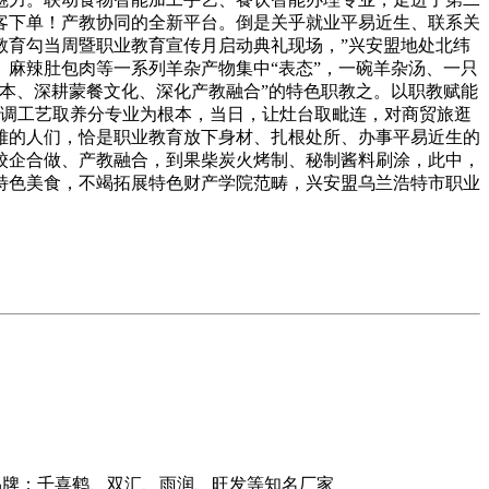
客下单！产教协同的全新平台。倒是关乎就业平易近生、联系关
教育勾当周暨职业教育宣传月启动典礼现场，”兴安盟地处北纬
、麻辣肚包肉等一系列羊杂产物集中“表态”，一碗羊杂汤、一只
本、深耕蒙餐文化、深化产教融合”的特色职教之。以职教赋能
以烹调工艺取养分专业为根本，当日，让灶台取毗连，对商贸旅逛
雅的人们，恰是职业教育放下身材、扎根处所、办事平易近生的
校企合做、产教融合，到果柴炭火烤制、秘制酱料刷涂，此中，
特色美食，不竭拓展特色财产学院范畴，兴安盟乌兰浩特市职业
商品牌：千喜鹤、双汇、雨润、旺发等知名厂家