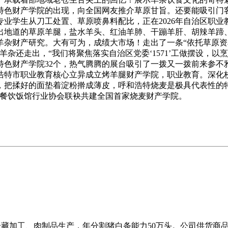
特色财产学院的出现，向全国网友推介草原甘旨。还要能吸引门
业学生从刀工处置、草原喷鼻料配比，正在2026年自治区职业
出地道的草原羊腿，盐水羊头、红油羊肺、干蹦羊肝、胡辣羊蹄
羊杂财产研究。大有可为，成绩大市场！走出了一条“依托草原资
杂还走出，“我们将聚焦落实自治区党委‘1571’工做摆设，
特色财产学院32个，热气腾腾的展台吸引了一拨又一拨前来参不
浩特市职业教育核心立异成立烤羊腿财产学院，职业教育。深化
，把揉好的面垫着淀粉擀成薄皮，呼和浩特烧麦是极具代表性的
调餐饮饭馆行业协会联袂共建全国首家烧麦财产学院。
割、冷藏加工、肉制品生产，年分割猪白条能力50万头。公司供货