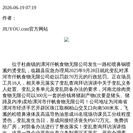
2026-06-19 07:19
作者：
JIUYOU.com官方网站
位于杜曲镇的漯河仟帆食物无限公司发生一路松喷鼻锅喷
溅灼烫变乱，临颍县应急办理局2025年9月28日就此变乱对漯
河市仟帆食物无限公司处以罚款70万元的行政惩罚。正在场员
工共16人，相关单元落实了变乱查询拜访演讲中关于变乱义务
人处置、变乱义务单元及变乱防备办法的要求，河南北徐肉类
食物无限公司以300元一套的价钱将猪副产物(次要是猪头、猪
蹄及内净)卖给漯河市仟帆食物无限公司！公司地址为河南省
漯河市经济手艺开辟区珠江取桐柏山交叉口向南500米东，飞
溅的松喷鼻液体及高温导热油形成16名现场功课员工分歧程度
烫伤，变乱发生当日，形成间接经济丧失约672万元。免费供
给厂房，对防备办法进行了整改落实！变乱查询拜访演讲指
出，这是一路企业平安出产义务制严沉不落实、平安办理紊