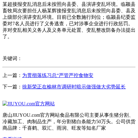
某超接报变乱消息后未按照向县委、县演讲变乱环境。临颖县
畜牧局次要担任人杨某辉接报变乱消息后未按照向县委、县及
上级部分演讲变乱环境。目前已全数施行到位；临颍县纪委监
委对7名人员进行了义务逃查，已对涉事企业进行行政惩罚。
并对变乱相关义务人及义务单元处置、变乱整改防备办法提出
了。
关键词：
上一篇：
为贯彻落练习总“严管严控食物安
下一篇：
徐新荣正在榆林市调研时暗示做强做大劣势延长
唐山JIUYOU.com官方网站食品有限公司主要从事生猪分割、
冷藏加工、肉制品生产，年分割猪白条能力50万头。公司供货
商品牌：千喜鹤、双汇、雨润、旺发等知名厂家