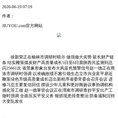
2026-06-19 07:19
作者：
JIUYOU.com官方网站
徐新荣正在榆林市调研时暗示 做强做大劣势 延长财产链
条 结实鞭策煤炭财产高质量成长5日至6日晨陕西共监测到总
闪25661次 省景象形象台发布大风蓝色预警信号赵一德正在商
洛市调研时强调 以准确政绩不雅引领生态立市兴业富平易近
鞭策绿色升级高质量成长迈出新程序省委常委会召开会议 进
修习总主要复信回信 摆设少年儿童和更好阐扬议事协调机构
感化等工做 赵一德掌管会议正在渭南市调研查抄平安出产工
做时强调 全面压实平安义务 狠抓现患排查整治 防备遏制沉特
大变乱发生